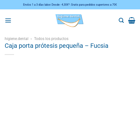
Saltar
Envíos 1 a 3 días labor. Desde - 4,30€*. Gratis para pedidos superiores a 70€
al
contenido
higiene.dental
»
Todos los productos
Caja porta prótesis pequeña – Fucsia
Añadir
a la
lista de
deseos