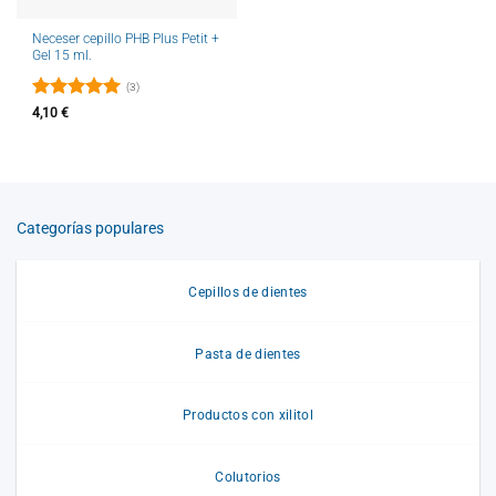
Neceser cepillo PHB Plus Petit +
Gel 15 ml.
(3)
Valorado
4,10
€
con
5
de 5
Categorías populares
Cepillos de dientes
Pasta de dientes
Productos con xilitol
Colutorios