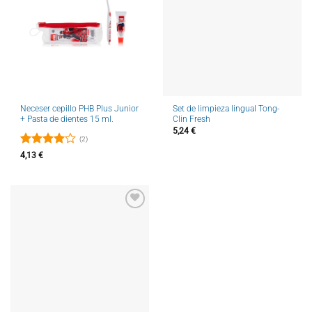
lista de
lista de
deseos
deseos
Neceser cepillo PHB Plus Junior
Set de limpieza lingual Tong-
+ Pasta de dientes 15 ml.
Clin Fresh
5,24
€
(2)
Valorado
4,13
€
con
4
de
5
Añadir
a la
lista de
deseos