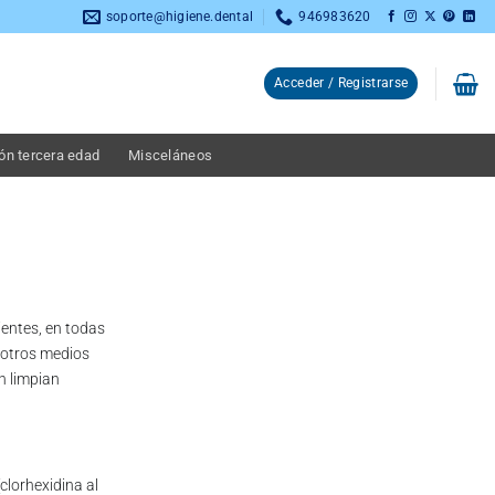
soporte@higiene.dental
946983620
Acceder / Registrarse
ón tercera edad
Misceláneos
ientes, en todas
3,36
€
 otros medios
n limpian
clorhexidina al