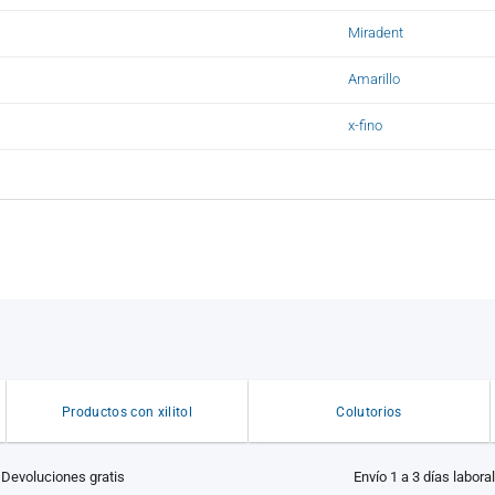
Miradent
Amarillo
x-fino
Productos con xilitol
Colutorios
Devoluciones gratis
Envío 1 a 3 días labora