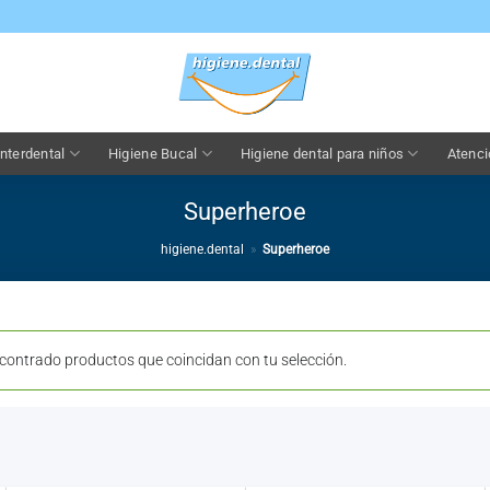
nterdental
Higiene Bucal
Higiene dental para niños
Atenci
Superheroe
higiene.dental
»
Superheroe
contrado productos que coincidan con tu selección.