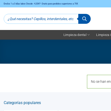
Saltar
Envíos 1 a 3 días labor. Desde - 4,30€*. Gratis para pedidos superiores a 70€
al
contenido
Búsqueda
de
productos
Limpieza dental
Limpieza i
No se han en
Categorías populares