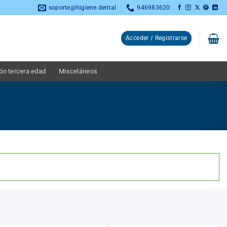
soporte@higiene.dental
946983620
Acceder / Registrarse
ón tercera edad
Misceláneos