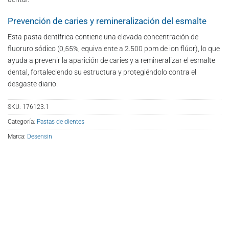
Prevención de caries y remineralización del esmalte​
Esta pasta dentífrica contiene una elevada concentración de
fluoruro sódico (0,55%, equivalente a 2.500 ppm de ion flúor), lo que
ayuda a prevenir la aparición de caries y a remineralizar el esmalte
dental, fortaleciendo su estructura y protegiéndolo contra el
desgaste diario.
SKU:
176123.1
Categoría:
Pastas de dientes
Marca:
Desensin
5,06
€
Pasta dentífrica Desensin® plus flúor 75ml cantidad