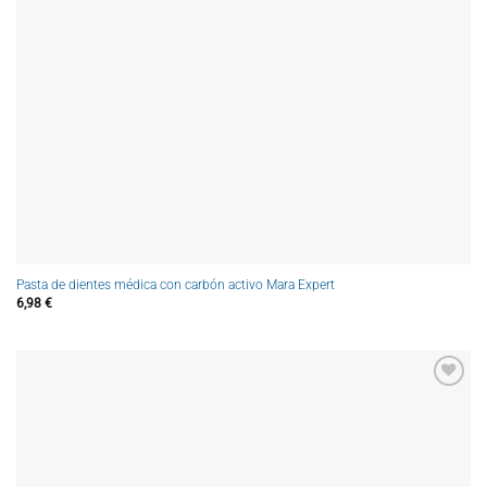
Pasta de dientes médica con carbón activo Mara Expert
6,98
€
Añadir
a la
lista de
deseos