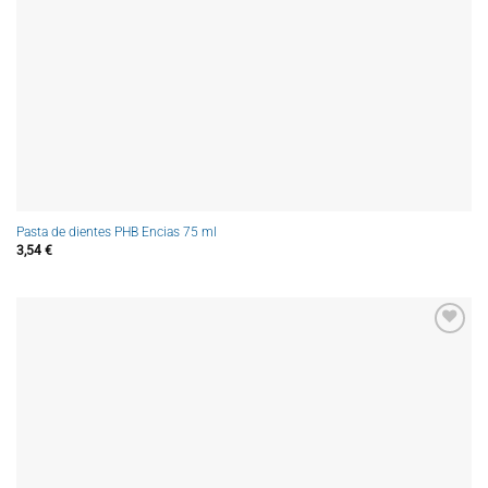
Pasta de dientes PHB Encias 75 ml
3,54
€
Añadir
a la
lista de
deseos