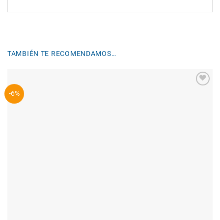
TAMBIÉN TE RECOMENDAMOS…
Añadir
-6%
a la
lista de
deseos