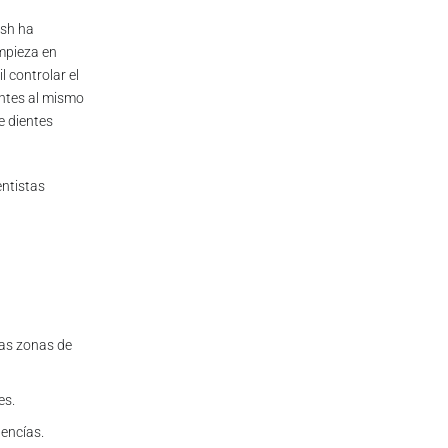
ush ha
mpieza en
l controlar el
entes al mismo
e dientes
entistas
 las zonas de
es.
 encías.