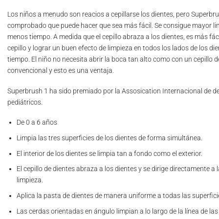
Los niños a menudo son reacios a cepillarse los dientes, pero Superbr
comprobado que puede hacer que sea más fácil. Se consigue mayor li
menos tiempo. A medida que el cepillo abraza a los dientes, es más fáci
cepillo y lograr un buen efecto de limpieza en todos los lados de los di
tiempo. El niño no necesita abrir la boca tan alto como con un cepillo d
convencional y esto es una ventaja.
Superbrush 1 ha sido premiado por la Assosication Internacional de d
pediátricos.
De 0 a 6 años
Limpia las tres superficies de los dientes de forma simultánea.
El interior de los dientes se limpia tan a fondo como el exterior.
El cepillo de dientes abraza a los dientes y se dirige directamente a
limpieza.
Aplica la pasta de dientes de manera uniforme a todas las superfici
Las cerdas orientadas en ángulo limpian a lo largo de la línea de las