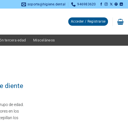
soporte@higiene.dental
946983620
Acceder / Registrarse
ón tercera edad
Misceláneos
e diente
5,75
€
rupo de edad.
ores en los
epillan los