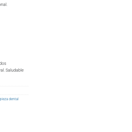
nal.
ados
val. Saludable
pieza dental